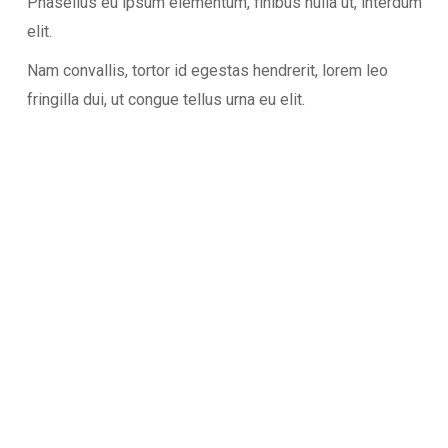
Phasellus eu ipsum elementum, finibus nulla ut, interdum
elit.
Nam convallis, tortor id egestas hendrerit, lorem leo
fringilla dui, ut congue tellus urna eu elit.