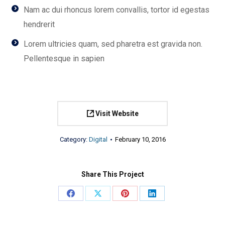
Nam ac dui rhoncus lorem convallis, tortor id egestas
hendrerit
Lorem ultricies quam, sed pharetra est gravida non.
Pellentesque in sapien
Visit Website
Category:
Digital
February 10, 2016
Share This Project
Share
Share
Share
Share
on
on
on
on